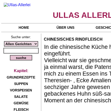
ULLAS ALLERL
HOME
ÜBER UNS
GESCHI
Suche unter:
CHINESISCHES RINDFLEISCH
In die chinesische Küche 
eingeführt.
Vielleicht war sie geschme
ja einmal warst, die Pate
Kapitel:
mich zu einem Essen ins T
GRUNDREZEPTE
Theresien- , Ecke Amalien
SUPPEN
sechziger Jahre gewesen s
VORSPEISEN
gebackenes Huhn süß-sau
SALATE
Moment an der chinesisch
GEMÜSE
FLEISCH