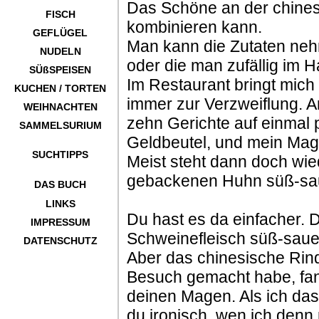
Das Schöne an der chines
FISCH
kombinieren kann.
GEFLÜGEL
Man kann die Zutaten neh
NUDELN
oder die man zufällig im H
SÜßSPEISEN
Im Restaurant bringt mich
KUCHEN / TORTEN
immer zur Verzweiflung. A
WEIHNACHTEN
zehn Gerichte auf einmal 
SAMMELSURIUM
Geldbeutel, und mein Mag
SUCHTIPPS
Meist steht dann doch wie
gebackenen Huhn süß-sauer
DAS BUCH
LINKS
Du hast es da einfacher. 
IMPRESSUM
Schweinefleisch süß-sauer
DATENSCHUTZ
Aber das chinesische Rindf
Besuch gemacht habe, fan
deinen Magen. Als ich das 
du ironisch, wen ich denn